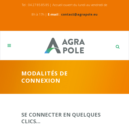
Tel : 04 27 85 85 85 | Accueil ouvert du lundi au vendredi de
8h à 17h |
E-mail :
contact@agrapole.eu
MODALITÉS DE
CONNEXION
SE CONNECTER EN QUELQUES
CLICS…