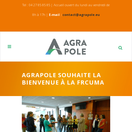
Tel : 04 27 85 85 85 | Accueil ouvert du lundi au vendredi de
8h à 17h |
E-mail :
contact@agrapole.eu
AGRAPOLE SOUHAITE LA
BIENVENUE À LA FRCUMA