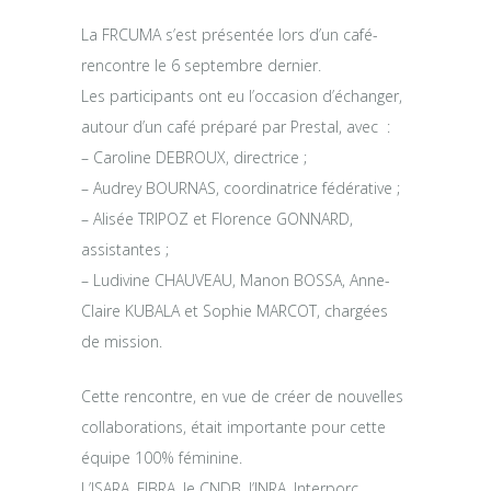
La FRCUMA s’est présentée lors d’un café-
rencontre le 6 septembre dernier.
Les participants ont eu l’occasion d’échanger,
autour d’un café préparé par Prestal, avec :
– Caroline DEBROUX, directrice ;
– Audrey BOURNAS, coordinatrice fédérative ;
– Alisée TRIPOZ et Florence GONNARD,
assistantes ;
– Ludivine CHAUVEAU, Manon BOSSA, Anne-
Claire KUBALA et Sophie MARCOT, chargées
de mission.
Cette rencontre, en vue de créer de nouvelles
collaborations, était importante pour cette
équipe 100% féminine.
L’ISARA, FIBRA, le CNDB, l’INRA, Interporc,