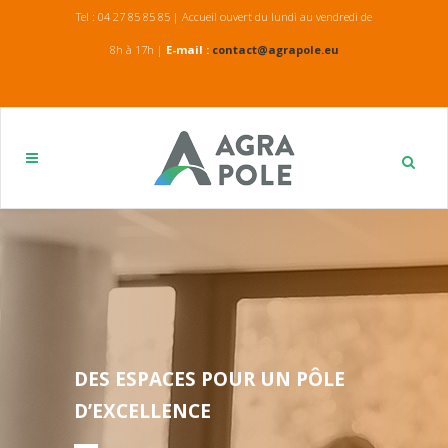
Tel : 04 27 85 85 85 | Accueil ouvert du lundi au vendredi de
8h à 17h |
E-mail :
contact@agrapole.eu
DES ESPACES POUR UN PÔLE
D’EXCELLENCE