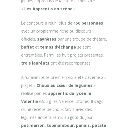
jeunes apprentis de la filière alimentaire :
«
Les Apprentis en scène
».
Le concours a réuni plus de
150 personnes
avec un programme riche où discours
officiels,
saynètes
par une troupe de théâtre,
buffet
et
temps d’échange
se sont
entremêlés. Parmi les huit projets présentés,
trois lauréats
ont été récompensés.
A l’unanimité, le premier prix a été décerné au
projet «
Choux au cœur de légumes
»
réalisé par les
apprentis du lycée le
Valentin
(Bourg-les-Valence, Drôme). Il s’agit
d’une recette de choux farcis avec des
légumes anciens remis au goût du jour :
potimarron, topinambour, panais, patate