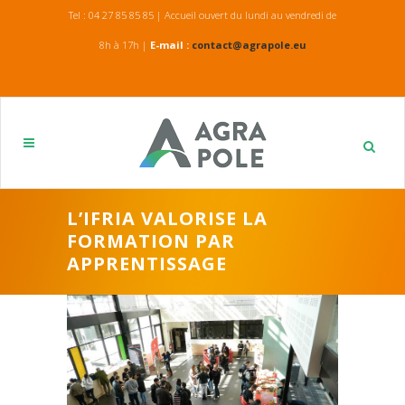
Tel : 04 27 85 85 85 | Accueil ouvert du lundi au vendredi de
8h à 17h |
E-mail :
contact@agrapole.eu
L’IFRIA VALORISE LA
FORMATION PAR
APPRENTISSAGE