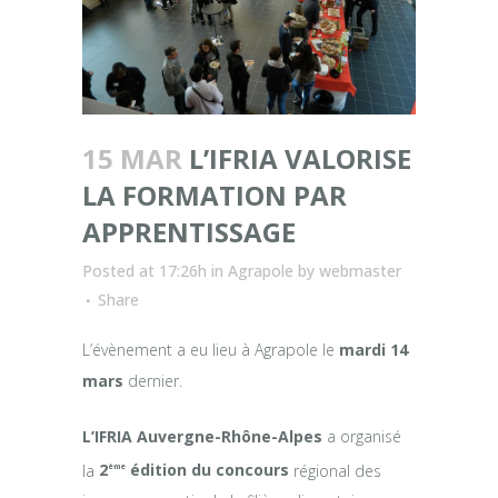
15 MAR
L’IFRIA VALORISE
LA FORMATION PAR
APPRENTISSAGE
Posted at 17:26h
in
Agrapole
by
webmaster
Share
L’évènement a eu lieu à Agrapole le
mardi 14
mars
dernier.
L’IFRIA Auvergne-Rhône-Alpes
a organisé
la
2
édition du concours
régional des
ème