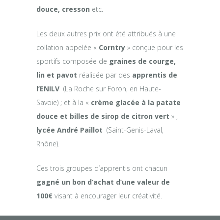
douce, cresson
etc.
Les deux autres prix ont été attribués à une
collation appelée «
Corntry
» conçue pour les
sportifs composée de
graines de courge,
lin et pavot
réalisée par des
apprentis de
l’ENILV
(La Roche sur Foron, en Haute-
Savoie) ; et à la «
crème glacée à la patate
douce et billes de sirop de citron vert
» ,
lycée André Paillot
(Saint-Genis-Laval,
Rhône).
Ces trois groupes d’apprentis ont chacun
gagné un bon d’achat d’une valeur de
100€
visant à encourager leur créativité.