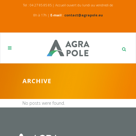
Tel : 04 27 85 85 85 | Accueil ouvert du lundi au vendredi de
8h à 17h |
E-mail :
contact@agrapole.eu
ARCHIVE
No posts were found.