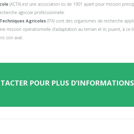
cole
(ACTA) est une association loi de 1901 ayant pour mission princi
echerche agricole professionnelle.
 Techniques Agricoles
(ITA) sont des organismes de recherche appli
ne mission opérationnelle d’adaptation au terrain et ils jouent, à ce ti
ns son aval.
NTACTER POUR PLUS D’INFORMATIONS