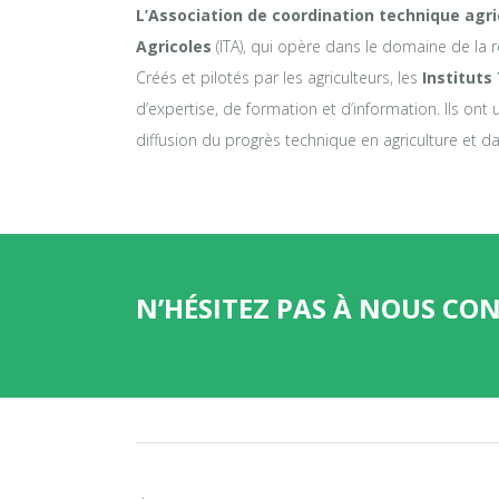
L’Association de coordination technique agri
Agricoles
(ITA), qui opère dans le domaine de la r
Créés et pilotés par les agriculteurs, les
Instituts
d’expertise, de formation et d’information. Ils ont u
diffusion du progrès technique en agriculture et da
N’HÉSITEZ PAS À NOUS CO