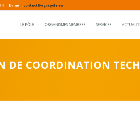
 17h |
E-mail :
contact@agrapole.eu
LE PÔLE
ORGANISMES MEMBRES
SERVICES
ACTUALIT
ON DE COORDINATION TEC