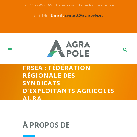
Tel : 04 27 85 85 85 | Accueil ouvert du lundi au vendredi de
8h à 17h |
E-mail :
contact@agrapole.eu
FRSEA : FÉDÉRATION
RÉGIONALE DES
SYNDICATS
D’EXPLOITANTS AGRICOLES
AURA
À PROPOS DE