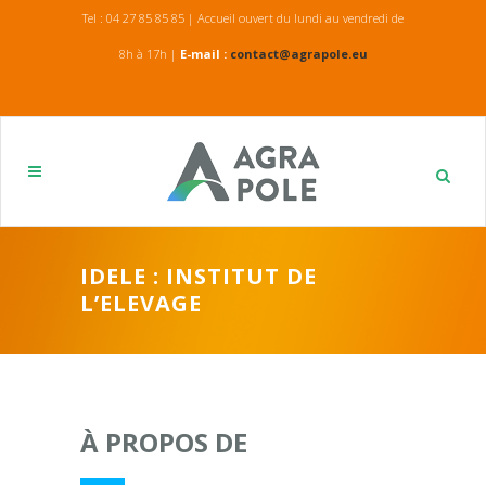
Tel : 04 27 85 85 85 | Accueil ouvert du lundi au vendredi de
8h à 17h |
E-mail :
contact@agrapole.eu
IDELE : INSTITUT DE
L’ELEVAGE
À PROPOS DE